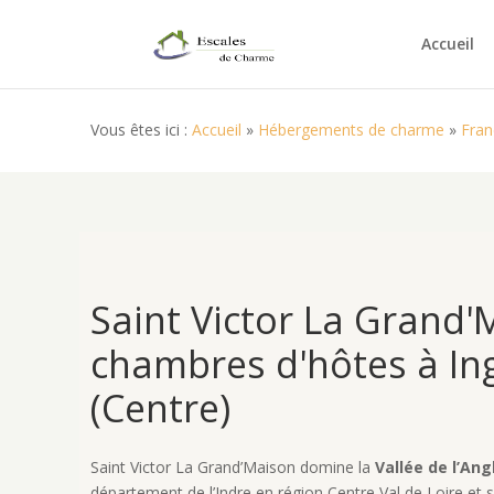
Accueil
Vous êtes ici :
Accueil
»
Hébergements de charme
»
Fran
Saint Victor La Grand'
chambres d'hôtes à In
(Centre)
Saint Victor La Grand’Maison domine la
Vallée de l’Ang
département de l’Indre en région Centre Val de Loire et