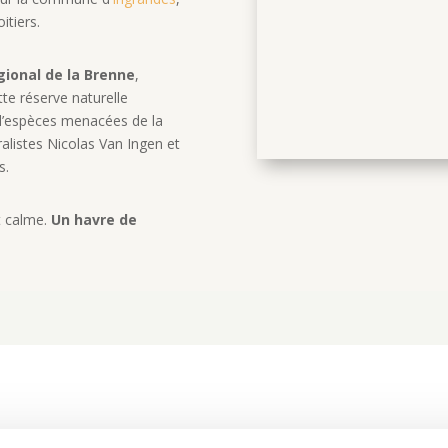
itiers.
gional de la Brenne
,
te réserve naturelle
 d’espèces menacées de la
alistes Nicolas Van Ingen et
s.
et calme.
Un havre de