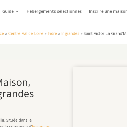
Guide
Hébergements sélectionnés
Inscrire une maiso
ce
»
Centre-Val de Loire
»
Indre
»
Ingrandes
»
Saint Victor La Grand’M
Maison,
grandes
lin
. Située dans le
 sur la commune d’
Ingrandes
,