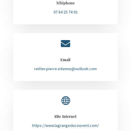
Téléphone
07 84 25 74 92

Email
reitter.pierre.etienne@outlook.com

Site Internet
https://www.lagrangeducouvent.com/